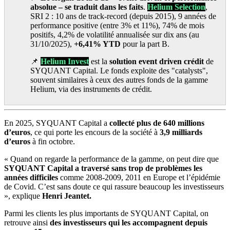
absolue – se traduit dans les faits
.
Helium Selection
,
SRI 2 : 10 ans de track-record (depuis 2015), 9 années de
performance positive (entre 3% et 11%), 74% de mois
positifs, 4,2% de volatilité annualisée sur dix ans (au
31/10/2025),
+6,41% YTD
pour la part B.
📌
Helium Invest
est la
solution event driven crédit
de
SYQUANT Capital. Le fonds exploite des "catalysts",
souvent similaires à ceux des autres fonds de la gamme
Helium, via des instruments de crédit.
En 2025, SYQUANT Capital a
collecté plus de 640 millions
d’euros
, ce qui porte les encours de la société à
3,9 milliards
d’euros
à fin octobre.
« Quand on regarde la performance de la gamme, on peut dire que
SYQUANT Capital a traversé sans trop de problèmes les
années difficiles
comme 2008-2009, 2011 en Europe et l’épidémie
de Covid. C’est sans doute ce qui rassure beaucoup les investisseurs
», explique
Henri Jeantet.
Parmi les clients les plus importants de SYQUANT Capital, on
retrouve ainsi
des investisseurs qui les accompagnent depuis