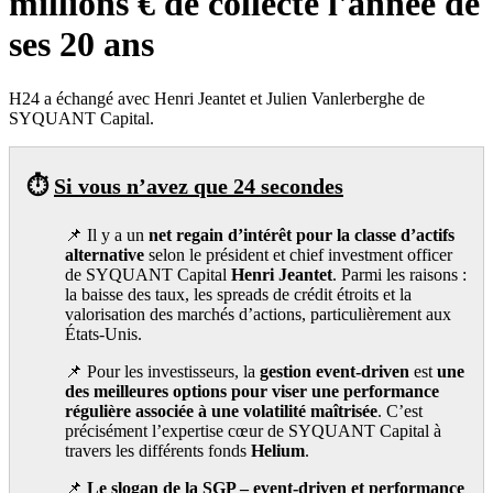
millions € de collecte l'année de
ses 20 ans
H24 a échangé avec Henri Jeantet et Julien Vanlerberghe de
SYQUANT Capital.
⏱️
Si vous n’avez que 24 secondes
📌 Il y a un
net regain d’intérêt pour la classe d’actifs
alternative
selon le président et chief investment officer
de SYQUANT Capital
Henri Jeantet
. Parmi les raisons :
la baisse des taux, les spreads de crédit étroits et la
valorisation des marchés d’actions, particulièrement aux
États-Unis.
📌 Pour les investisseurs, la
gestion event-driven
est
une
des meilleures options pour viser une performance
régulière associée à une volatilité maîtrisée
. C’est
précisément l’expertise cœur de SYQUANT Capital à
travers les différents fonds
Helium
.
📌
Le slogan de la SGP – event-driven et performance