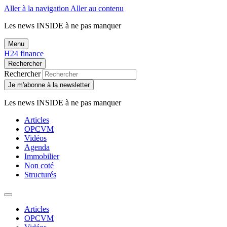
Aller à la navigation
Aller au contenu
Les news
INSIDE
à ne pas manquer
Menu
H24 finance
Rechercher
Rechercher
Je m'abonne à la newsletter
Les news
INSIDE
à ne pas manquer
Articles
OPCVM
Vidéos
Agenda
Immobilier
Non coté
Structurés
Articles
OPCVM