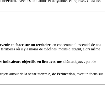
’insertion
, avec des fondations et de grandes entreprises. C’est très
venir en force sur un territoire
, en concentrant l’essentiel de nos
 territoires où il y a moins de mécènes, moins d’argent, alors même
s indicateurs objectifs, en lien avec nos thématiques
: part de
projets autour de
la santé mentale
,
de l’éducation
, avec un focus sur