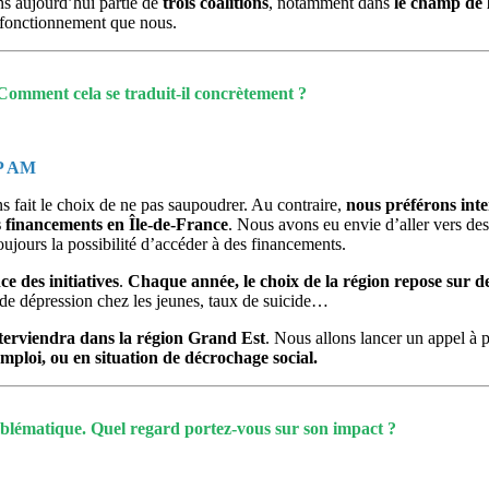
ons aujourd’hui partie de
trois coalitions
, notamment dans
le champ de l
e fonctionnement que nous.
Comment cela se traduit-il concrètement ?
BP AM
fait le choix de ne pas saupoudrer. Au contraire,
nous préférons inter
s financements en Île-de-France
. Nous avons eu envie d’aller vers des
oujours la possibilité d’accéder à des financements.
e des initiatives
.
Chaque année, le choix de la région repose sur de
 de dépression chez les jeunes, taux de suicide…
erviendra dans la région Grand Est
. Nous allons lancer un appel à 
’emploi, ou en situation de décrochage social.
blématique. Quel regard portez-vous sur son impact ?