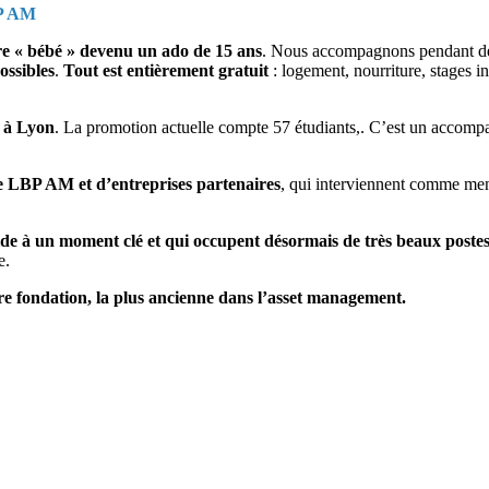
BP AM
re « bébé » devenu un ado de 15 ans
. Nous accompagnons pendant deu
ossibles
.
Tout est entièrement
gratuit
: logement, nourriture, stages i
t à Lyon
. La promotion actuelle compte 57 étudiants,. C’est un accompa
e LBP AM et d’entreprises partenaires
, qui interviennent comme men
aide à un moment clé et qui occupent désormais de très beaux poste
e.
otre fondation, la plus ancienne dans l’asset management.