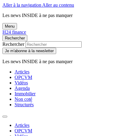
Aller à la navigation
Aller au contenu
Les news
INSIDE
à ne pas manquer
Menu
H24 finance
Rechercher
Rechercher
Je m'abonne à la newsletter
Les news
INSIDE
à ne pas manquer
Articles
OPCVM
Vidéos
Agenda
Immobilier
Non coté
Structurés
Articles
OPCVM