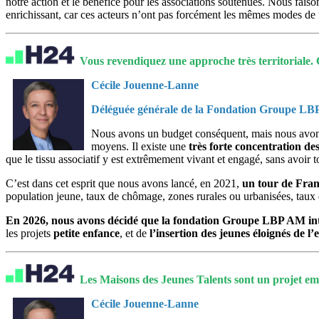
notre action et le bénéfice pour les associations soutenues. Nous fais
enrichissant, car ces acteurs n’ont pas forcément les mêmes modes d
Vous revendiquez une approche très territoriale. 
Cécile Jouenne-Lanne
Déléguée générale de la Fondation Groupe L
Nous avons un budget conséquent, mais nous avons 
moyens. Il existe une
très forte concentration de
que le tissu associatif y est extrêmement vivant et engagé, sans avoir t
C’est dans cet esprit que nous avons lancé, en 2021,
un tour de Franc
population jeune, taux de chômage, zones rurales ou urbanisées, taux
En 2026, nous avons décidé que la fondation Groupe LBP AM int
les projets
petite enfance
, et de
l’insertion des jeunes éloignés de l
Les Maisons des Jeunes Talents sont un projet em
Cécile Jouenne-Lanne