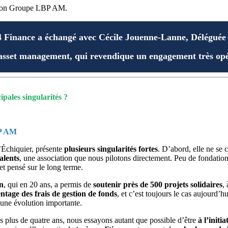
ation Groupe LBP AM.
H24 Finance a échangé avec Cécile Jouenne-Lanne, Délégu
sset management, qui revendique un engagement très opérat
ipales singularités ?
BP AM
l’Ẻchiquier, présente
plusieurs singularités fortes
. D’abord, elle ne se 
alents
, une association que nous pilotons directement. Peu de fondatio
 et pensé sur le long terme.
n
, qui en 20 ans, a permis de
soutenir près de 500 projets solidaires
,
tage des frais de gestion de fonds
, et c’est toujours le cas aujourd
une évolution importante.
s plus de quatre ans, nous essayons autant que possible d’être
à l’initi