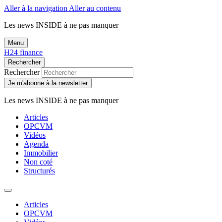
Aller à la navigation
Aller au contenu
Les news
INSIDE
à ne pas manquer
Menu
H24 finance
Rechercher
Rechercher
Je m'abonne à la newsletter
Les news
INSIDE
à ne pas manquer
Articles
OPCVM
Vidéos
Agenda
Immobilier
Non coté
Structurés
Articles
OPCVM