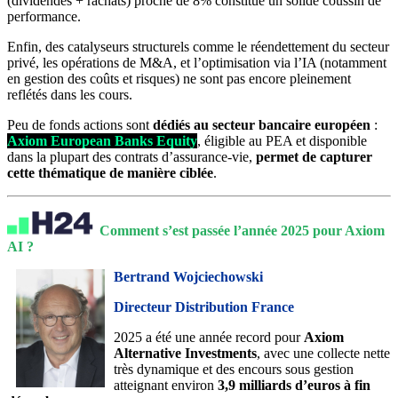
(dividendes + rachats) proche de 8% constitue un solide coussin de
performance.
Enfin, des catalyseurs structurels comme le réendettement du secteur
privé, les opérations de M&A, et l’optimisation via l’IA (notamment
en gestion des coûts et risques) ne sont pas encore pleinement
reflétés dans les cours.
Peu de fonds actions sont
dédiés au secteur bancaire européen
:
Axiom European Banks Equity
, éligible au PEA et disponible
dans la plupart des contrats d’assurance-vie,
permet de capturer
cette thématique de manière ciblée
.
Comment s’est passée l’année 2025 pour Axiom
AI ?
Bertrand Wojciechowski
Directeur Distribution France
2025 a été une année record pour
Axiom
Alternative Investments
, avec une collecte nette
très dynamique et des encours sous gestion
atteignant environ
3,9 milliards d’euros à fin