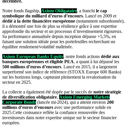
décembre.
Notre fonds flagship,
Axiom Obligataire
, a franchi
le cap
symbolique du milliard d’euros d’encours
. Lancé en 2009 et
dédié à la dette financière européenne
(notamment subordonnée),
il a démontré une fois de plus sa résilience grâce à une expertise
approfondie du secteur et un processus d’investissement rigoureux.
Sa performance annualisée depuis inception dépasse +5,5%, en
faisant une solution idéale pour les portefeuilles recherchant un
équilibre rendement/volatilité maîtrisée.
Axiom European Banks Equity
, notre fonds actions
dédié aux
banques européennes et éligible PEA
, a quant à lui dépassé les
500 millions d’euros d’encours
. Lancé en 2015, il a largement
surperformé son indice de référence (STOXX Europe 600 Banks)
sur les horizons longs, capturant pleinement la revalorisation du
secteur en 2025.
La collecte a également été dopée par le succès de
notre stratégie
de diversification obligataire
,
Axiom Emerging Markets
Corporate Bonds
(lancée mi-2024), qui a atteint environ
200
millions d’euros d’encours
avec une performance solide en
2025.Cette croissance reflète la confiance renouvelée des
investisseurs dans notre expertise unique sur le secteur financier
européen.