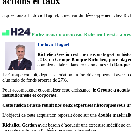
actions et taux
3 questions à Ludovic Huguel, Directeur du développement chez Rich
Parlez-no
us du « nouveau Richelieu Invest » après 
Ludovic Huguel
Richelieu Gestion
est une maison de gestion
hist
2018, du
Groupe Banque Richelieu, pure player de
complémentaires dans trois domaines :
la Banque p
Le Groupe connait, depuis sa création un fort développement avec, à 
d'un ratio de fonds propres de 27%.
Pour accompagner et compléter cette croissance,
le Groupe a acquis
institutionnelle et corporate.
Cette fusion réussie réunit nos deux expertises historiques sous
L’objectif de cette acquisition reposait donc sur une
double matériali
Richelieu Gestion
avait besoin d’acquérir une expertise spécifique e
un contexte de taux d’intérêts redevenus favorables.