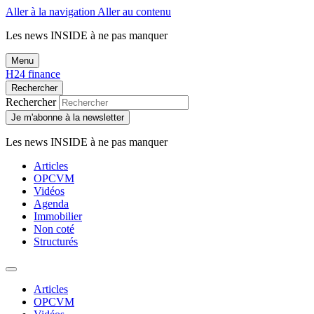
Aller à la navigation
Aller au contenu
Les news
INSIDE
à ne pas manquer
Menu
H24 finance
Rechercher
Rechercher
Je m'abonne à la newsletter
Les news
INSIDE
à ne pas manquer
Articles
OPCVM
Vidéos
Agenda
Immobilier
Non coté
Structurés
Articles
OPCVM