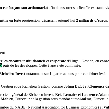
 en renforçant son actionnariat
afin de rassurer sa clientèle existante 
nt même en forte progression, dépassant aujourd’hui
2 milliards d’euros.
ents.
er les encours institutionnels
et
corporate
d’Hugau Gestion, en
conse
.5
puis de les développer. Cette étape a été confirmée.
Richelieu Invest
notamment sur la partie actions pour
combiner les bo
au Gestion et de Richelieu Gestion, comme
Johan Bigot
et
Clémence de
recteur général de Richelieu Invest,
Eric Lemaire
et
Laurence Adam
 Mahieu
, Directeur de la gestion sous mandat et
moi-même
, Directeu
mbre du NABE (National Association for Business Economics) et
Val