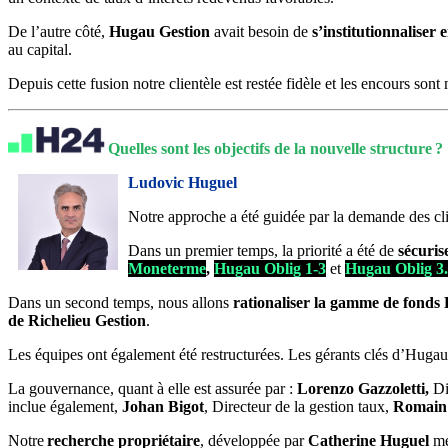
De l’autre côté,
Hugau Gestion
avait besoin de
s’institutionnaliser
au capital.
Depuis cette fusion notre clientèle est restée fidèle et les encours so
Quelles sont les objectifs de la nouvelle structure ?
Ludovic Huguel
Notre approche a été guidée par la demande des cli
Dans un premier temps, la priorité a été de
sécuris
Moneterme
,
Hugau Oblig 1-3
et
Hugau Oblig 3
Dans un second temps, nous allons
rationaliser la gamme de fonds 
de Richelieu Gestion
.
Les équipes ont également été restructurées. Les gérants clés d’Hug
La gouvernance, quant à elle est assurée par :
Lorenzo Gazzoletti,
Di
inclue également,
Johan Bigot
, Directeur de la gestion taux,
Romain
Notre
recherche propriétaire
, développée par
Catherine Huguel
me