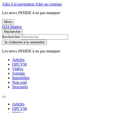
Aller à la navigation
Aller au contenu
Les news
INSIDE
à ne pas manquer
Menu
H24 finance
Rechercher
Rechercher
Je m'abonne à la newsletter
Les news
INSIDE
à ne pas manquer
Articles
OPCVM
Vidéos
Agenda
Immobilier
Non coté
Structurés
Articles
OPCVM