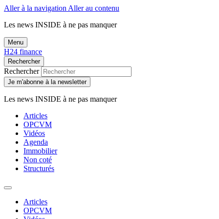
Aller à la navigation
Aller au contenu
Les news
INSIDE
à ne pas manquer
Menu
H24 finance
Rechercher
Rechercher
Je m'abonne à la newsletter
Les news
INSIDE
à ne pas manquer
Articles
OPCVM
Vidéos
Agenda
Immobilier
Non coté
Structurés
Articles
OPCVM