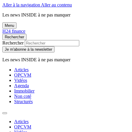
Aller à la navigation
Aller au contenu
Les news
INSIDE
à ne pas manquer
Menu
H24 finance
Rechercher
Rechercher
Je m'abonne à la newsletter
Les news
INSIDE
à ne pas manquer
Articles
OPCVM
Vidéos
Agenda
Immobilier
Non coté
Structurés
Articles
OPCVM