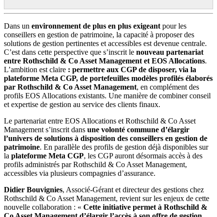
Dans un
environnement de plus en plus exigeant
pour les
conseillers en gestion de patrimoine, la capacité à proposer des
solutions de gestion pertinentes et accessibles est devenue centrale.
C’est dans cette perspective que s’inscrit le
nouveau partenariat
entre Rothschild & Co Asset Management et EOS Allocations
.
L’ambition est claire
: permettre aux CGP de disposer, via la
plateforme Meta CGP, de portefeuilles modèles profilés élaborés
par Rothschild & Co Asset Management
, en complément des
profils EOS Allocations existants. Une manière de combiner conseil
et expertise de gestion au service des clients finaux.
Le partenariat entre EOS Allocations et Rothschild & Co Asset
Management s’inscrit dans
une volonté commune d’élargir
l’univers de solutions à disposition des conseillers en gestion de
patrimoine
. En parallèle des profils de gestion déjà disponibles sur
la
plateforme Meta CGP
, les CGP auront désormais accès à des
profils administrés par Rothschild & Co Asset Management,
accessibles via plusieurs compagnies d’assurance.
Didier Bouvignies
, Associé-Gérant et directeur des gestions chez
Rothschild & Co Asset Management, revient sur les enjeux de cette
nouvelle collaboration : «
Cette initiative permet à Rothschild &
Co Asset Management d’élargir l’accès à son offre de gestion