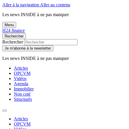
Aller à la navigation
Aller au contenu
Les news
INSIDE
à ne pas manquer
Menu
H24 finance
Rechercher
Rechercher
Je m'abonne à la newsletter
Les news
INSIDE
à ne pas manquer
Articles
OPCVM
Vidéos
Agenda
Immobilier
Non coté
Structurés
Articles
OPCVM