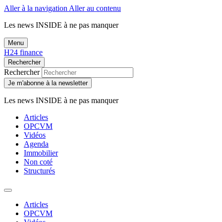
Aller à la navigation
Aller au contenu
Les news
INSIDE
à ne pas manquer
Menu
H24 finance
Rechercher
Rechercher
Je m'abonne à la newsletter
Les news
INSIDE
à ne pas manquer
Articles
OPCVM
Vidéos
Agenda
Immobilier
Non coté
Structurés
Articles
OPCVM