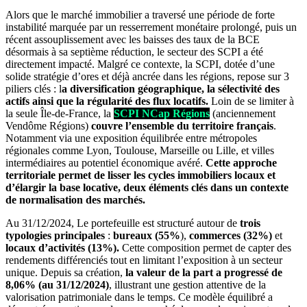
Alors que le marché immobilier a traversé une période de forte
instabilité marquée par un resserrement monétaire prolongé, puis un
récent assouplissement avec les baisses des taux de la BCE
désormais à sa septième réduction, le secteur des SCPI a été
directement impacté. Malgré ce contexte, la SCPI, dotée d’une
solide stratégie d’ores et déjà ancrée dans les régions, repose sur 3
piliers clés : l
a diversification géographique, la sélectivité des
actifs ainsi que la régularité des flux locatifs.
Loin de se limiter à
la seule Île-de-France, la
SCPI NCap Régions
(anciennement
Vendôme Régions)
couvre l’ensemble du territoire français
.
Notamment via une exposition équilibrée entre métropoles
régionales comme Lyon, Toulouse, Marseille ou Lille, et villes
intermédiaires au potentiel économique avéré.
Cette approche
territoriale permet de lisser les cycles immobiliers locaux et
d’élargir la base locative, deux éléments clés dans un contexte
de normalisation des marchés.
Au 31/12/2024, Le portefeuille est structuré autour de
trois
typologies principales
:
bureaux (55%
),
commerces (32%)
et
locaux d’activités (13%).
Cette composition permet de capter des
rendements différenciés tout en limitant l’exposition à un secteur
unique. Depuis sa création,
la valeur de la part a progressé de
8,06% (au 31/12/2024)
, illustrant une gestion attentive de la
valorisation patrimoniale dans le temps. Ce modèle équilibré a