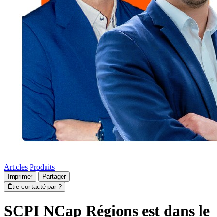
Articles
Produits
Imprimer
Partager
Être contacté par ?
SCPI NCap Régions est dans le