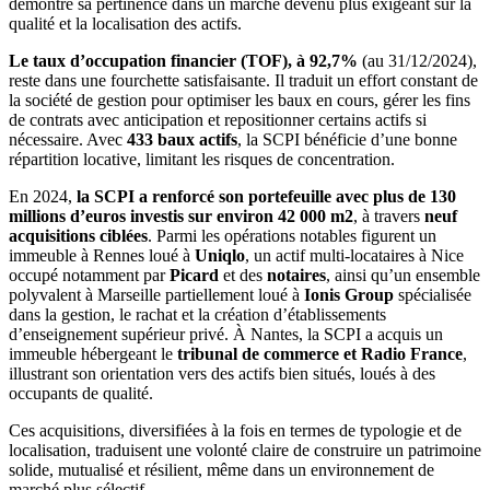
démontré sa pertinence dans un marché devenu plus exigeant sur la
qualité et la localisation des actifs.
Le taux d’occupation financier (TOF), à 92,7%
(au 31/12/2024),
reste dans une fourchette satisfaisante. Il traduit un effort constant de
la société de gestion pour optimiser les baux en cours, gérer les fins
de contrats avec anticipation et repositionner certains actifs si
nécessaire. Avec
433 baux actifs
, la SCPI bénéficie d’une bonne
répartition locative, limitant les risques de concentration.
En 2024,
la SCPI a renforcé son portefeuille avec plus de 130
millions d’euros investis sur environ 42 000 m2
, à travers
neuf
acquisitions ciblées
. Parmi les opérations notables figurent un
immeuble à Rennes loué à
Uniqlo
, un actif multi-locataires à Nice
occupé notamment par
Picard
et des
notaires
, ainsi qu’un ensemble
polyvalent à Marseille partiellement loué à
Ionis Group
spécialisée
dans la gestion, le rachat et la création d’établissements
d’enseignement supérieur privé. À Nantes, la SCPI a acquis un
immeuble hébergeant le
tribunal de commerce et Radio France
,
illustrant son orientation vers des actifs bien situés, loués à des
occupants de qualité.
Ces acquisitions, diversifiées à la fois en termes de typologie et de
localisation, traduisent une volonté claire de construire un patrimoine
solide, mutualisé et résilient, même dans un environnement de
marché plus sélectif.