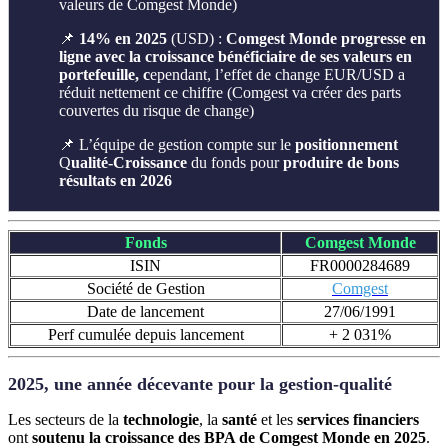
valeurs de Comgest Monde)
📌
14% en 2025
(USD) :
Comgest Monde progresse en
ligne avec la croissance bénéficiaire de ses valeurs en
portefeuille, c
ependant, l’effet de change EUR/USD a
réduit nettement ce chiffre (Comgest va créer des parts
couvertes du risque de change)
📌 L’équipe de gestion compte sur le
positionnement
Q
ualité-Croissance
du fonds pour
produire de bons
résultats en 2026
Fonds
Comgest Monde
ISIN
FR0000284689
Société de Gestion
Comgest
Date de lancement
27/06/1991
Perf cumulée depuis lancement
+ 2 031%
2025, une année décevante pour la gestion-qualité
Les secteurs de la
technologie
, la
santé
et les
services financiers
ont
soutenu la croissance des BPA de Comgest Monde en 2025
.