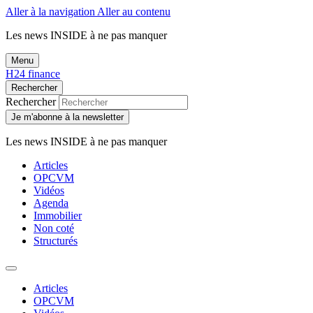
Aller à la navigation
Aller au contenu
Les news
INSIDE
à ne pas manquer
Menu
H24 finance
Rechercher
Rechercher
Je m'abonne à la newsletter
Les news
INSIDE
à ne pas manquer
Articles
OPCVM
Vidéos
Agenda
Immobilier
Non coté
Structurés
Articles
OPCVM