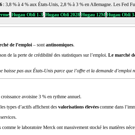
26
: 3,8 % à 4 % aux États-Unis, 2,8 % à 3 % en Allemagne. Les Fed Fu
erme
,
Hugau Obli 1-3
,
Hugau Obli 2028
,
Hugau 12M
,
Hugau Obli 3
rché de l’emploi
– sont
antinomiques
.
 de la perte de crédibilité des statistiques sur l’emploi.
Le marché de
 baisse pas aux États-Unis parce que l’offre et la demande d’emploi 
 croissance avoisine 3 % en rythme annuel.
es types d’actifs affichent des
valorisations élevées
comme dans l’immob
services.
s comme le laboratoire Merck ont massivement stocké les matières néces