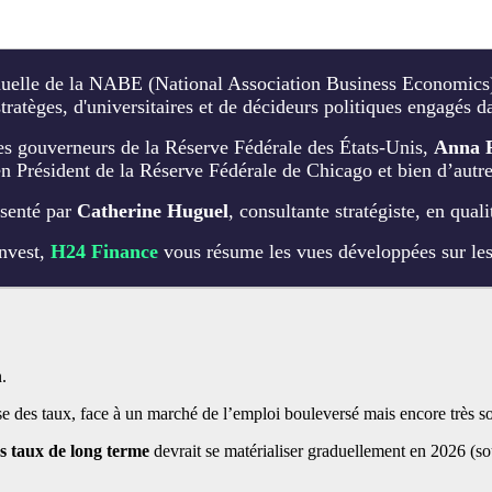
nuelle de la NABE (National Association Business Economics),
tratèges, d'universitaires et de décideurs politiques engagés 
des gouverneurs de la Réserve Fédérale des États-Unis,
Anna 
en Président de la Réserve Fédérale de Chicago et bien d’autr
ésenté par
Catherine Huguel
, consultante stratégiste, en qu
Invest,
H24 Finance
vous résume les vues développées sur le
n.
se des taux, face à un marché de l’emploi bouleversé mais encore très 
es taux de long terme
devrait se matérialiser graduellement en 2026 (sou