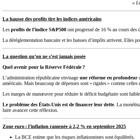
« Le
La hausse des profits tire les indices américains
Les
profits de l’indice S&P500
ont progressé de 16 % au cours des do
La déréglementation bancaire et les baisses d’impôts arrivent. Elles po
La question qu’on ne s’est jamais posée
Quel avenir pour la Réserve Fédérale ?
L’administration républicaine envisage
une réforme en profondeur
q
américain. Mais beaucoup de dépenses sont « rigides » comme celles 
Les marges de manœuvre pour réduire le déficit budgétaire sont faible
Le problème des É
tats-Unis est de financer leur dette
. La monétisa
faire avancer cette réflexion.
Zone euro : l’inflation ramenée à 2,2 % en septembre 2025
La BCE estime que les risques inflationnistes sont équilibrés.