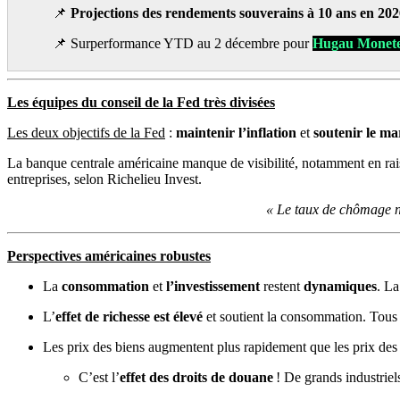
📌
Projections des rendements souverains à 10 ans en 20
📌 Surperformance YTD au 2 décembre pour
Hugau Monet
Les équipes du conseil de la Fed très divisées
Les deux objectifs de la Fed
:
maintenir l’inflation
et
soutenir le ma
La banque centrale américaine manque de visibilité, notamment en raison
entreprises, selon Richelieu Invest.
« Le taux de chômage ne
Perspectives américaines robustes
La
consommation
et
l’investissement
restent
dynamiques
. La
L’
effet de richesse est élevé
et soutient la consommation. Tous l
Les prix des biens augmentent plus rapidement que les prix des 
C’est l’
effet des droits de douane
! De grands industriel