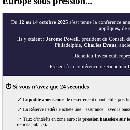
Europe sous pression...
Du
12 au 14 octobre 2025
s’est tenue la conférence an
appliqués, de s
Ils y étaient :
Jerome Powell
, président du Conseil 
Philadelphie,
Charles Evans
, anci
Richelieu Invest était repr
Présent à la conférence de Richelieu 
⏱️
Si vous n’avez que 24 secondes
📌
Liquidité américaine
: le resserrement quantitatif a pris fi
📌 La Réserve Fédérale achète une « assurance » avec la bais
📌 Taux d’intérêts en zone euro : la
pression haussière sur l
déficits publics).