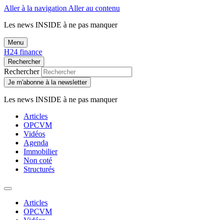
Aller à la navigation
Aller au contenu
Les news
INSIDE
à ne pas manquer
Menu
H24 finance
Rechercher
Rechercher
Je m'abonne à la newsletter
Les news
INSIDE
à ne pas manquer
Articles
OPCVM
Vidéos
Agenda
Immobilier
Non coté
Structurés
Articles
OPCVM