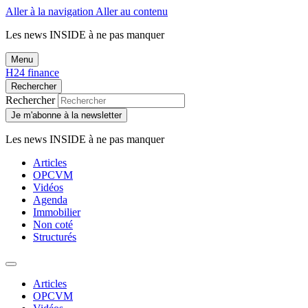
Aller à la navigation
Aller au contenu
Les news
INSIDE
à ne pas manquer
Menu
H24 finance
Rechercher
Rechercher
Je m'abonne à la newsletter
Les news
INSIDE
à ne pas manquer
Articles
OPCVM
Vidéos
Agenda
Immobilier
Non coté
Structurés
Articles
OPCVM