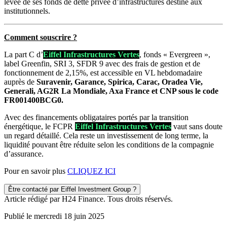
levée de ses fonds de dette privée d’infrastructures destiné aux
institutionnels.
Comment souscrire ?
La part C d’
Eiffel Infrastructures Vertes
, fonds « Evergreen »,
label Greenfin, SRI 3, SFDR 9 avec des frais de gestion et de
fonctionnement de 2,15%, est accessible en VL hebdomadaire
auprès de
Suravenir, Garance, Spirica, Carac, Oradea Vie,
Generali, AG2R La Mondiale, Axa France et CNP sous le code
FR001400BCG0.
Avec des financements obligataires portés par la transition
énergétique, le FCPR
Eiffel Infrastructures Vertes
vaut sans doute
un regard détaillé. Cela reste un investissement de long terme, la
liquidité pouvant être réduite selon les conditions de la compagnie
d’assurance.
Pour en savoir plus
CLIQUEZ ICI
Être contacté par Eiffel Investment Group ?
Article rédigé par H24 Finance. Tous droits réservés.
Publié le mercredi 18 juin 2025