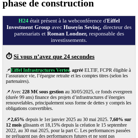
phase de construction
H24
était présent à la webconférence d'
Eiffel
Investment Group
avec
Huseyin Sevinç,
directeur des
partenariats et
Roman Londner,
responsable des
investissements.
⏱️
Si vous n’avez que 24 secondes
📌
Eiffel Infrastructures Vertes
, agréé
ELTIF, FCPR éligible à
l’assurance vie, l’épargne retraite et les comptes titres (selon les
partenaires).
📌Avec
228 M€ sous gestion
au 30/05/2025, ce fonds evergreen
(durée 99 ans) finance des projets d’infrastructures d’énergies
renouvelables, principalement sous forme de dettes y compris les
obligations convertibles.
📌
2,65%
depuis le 1er janvier 2025 au 30 mai 2025.
7,60% sur
12 mois
glissants et 18,15% depuis la création le 15 septembre
2022, au 30 mai 2025, pour la part C. Les performances passées
ne préjugent pas des performances futures et ne sont pas