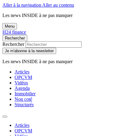
Aller à la navigation
Aller au contenu
Les news
INSIDE
à ne pas manquer
Menu
H24 finance
Rechercher
Rechercher
Je m'abonne à la newsletter
Les news
INSIDE
à ne pas manquer
Articles
OPCVM
Vidéos
Agenda
Immobilier
Non coté
Structurés
Articles
OPCVM