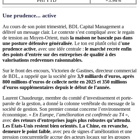
Perf YTD
+3.94%
Une prudence... active
Au cours de son point trimestriel, BDL Capital Management a
délivré un message clair. Le contexte s’est compliqué avec le regain
de tension au Moyen-Orient, mais
la maison ne bascule pas dans
une posture défensive généralisée
. Le ton est plutôt celui d’
une
prudence active
, avec une idée centrale :
le marché recrée enfin
des points d’entrée sur des entreprises de qualité à des
valorisations redevenues raisonnables.
Sur le front des encours, Victorien de Gastines, directeur commercial
de BDL, a rappelé que la société gère
3,9 milliards d’euros, après
800 millions d’euros de collecte nette en 2025 et 350 millions
d’euros supplémentaires depuis le début de l’année.
Laurent Chaudeurge, membre du comité d’investissement et porte-
parole de la gestion, a donné la colonne vertébrale du message de la
société de gestion. Son premier constat concerne l’environnement
économique. «
En Europe, l’amélioration est confirmée au T4
»,
avec
des retours d’entreprises jugés plus robustes qu’attendu
.
Les États-Unis restent bien orientés.
La Chine, en revanche,
demeure le point faible
, avec peu de signes d’amélioration et une
pression concurrentielle accrue des acteurs locaux sur les groupes