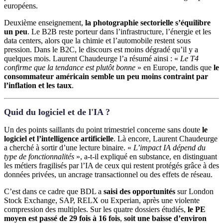
européens.
Deuxième enseignement,
la photographie sectorielle s’équilibre
un peu
. Le B2B reste porteur dans l’infrastructure, l’énergie et les
data centers, alors que la chimie et l’automobile restent sous
pression. Dans le B2C, le discours est moins dégradé qu’il y a
quelques mois. Laurent Chaudeurge l’a résumé ainsi : «
Le T4
confirme que la tendance est plutôt bonne
» en Europe, tandis que
le
consommateur américain semble un peu moins contraint par
l’inflation et les taux
.
Quid du logiciel et de l'IA ?
Un des points saillants du point trimestriel concerne sans doute
le
logiciel et l’intelligence artificielle
. Là encore, Laurent Chaudeurge
a cherché à sortir d’une lecture binaire. «
L’impact IA dépend du
type de fonctionnalités
», a-t-il expliqué en substance, en distinguant
les métiers fragilisés par l’IA de ceux qui restent protégés grâce à des
données privées, un ancrage transactionnel ou des effets de réseau.
C’est dans ce cadre que BDL a
saisi des opportunités
sur London
Stock Exchange, SAP, RELX ou Experian, après une violente
compression des multiples. Sur les quatre dossiers étudiés,
le PE
moyen est passé de 29 fois à 16 fois
,
soit une baisse d’environ