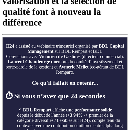
valorisation et la sélection de
qualité font à nouveau la
différence
H24
a assisté au webinaire trimestriel
organisé par
BDL Capital
Management
sur BDL Rempart et BDL
Convictions
avec
Victorien de Gastines
(directeur commercial),
Laurent Chaudeurge
(membre du comité d’investissement et
porte-parole de la gestion) et
Aymeric Mellet
(co-gérant de BDL
Rempart).
Ce qu'il fallait en retenir...
⏱️ Si vous n’avez que 24 secondes
📌
BDL Rempart
affiche
une performance solide
depuis le début de l’année (
+3,94%
-> premier de la
catégorie diversifiés / flexibles sur H24), compte tenu du
contexte avec une contribution équilibrée entre alpha long