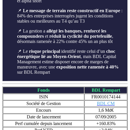
et alpha short
📌
Le message de terrain reste constructif en Europe
:
84% des entreprises interrogées jugent les conditions
stables ou meilleures au T4 qu’au T3
📌 La gestion a
allégé les banques,
renforcé les
compounders
et
réduit la cyclicité du portefeuille
,
désormais ramenée à 22% contre 45% un an plus tôt
📌 Le
risque principal
identifié reste celui d’un
choc
énergétique lié au Moyen-Orient
, mais BDL Capital
Management estime disposer encore de marges de
manœuvre, avec une
exposition nette ramenée à 40%
sur BDL Rempart
Fonds
BDL Rempart
ISIN
FR0010174144
Société de Gestion
BDL CM
Encours
1,6 Md€
Date de lancement
07/09/2005
Perf cumulée depuis lancement
+160.83%