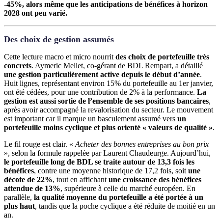
-45%, alors même que les anticipations de bénéfices à horizon
2028 ont peu varié.
Des choix de gestion assumés
Cette lecture macro et micro nourrit
des choix de portefeuille très
concrets
. Aymeric Mellet, co-gérant de BDL Rempart, a détaillé
une gestion particulièrement active depuis le début d’année
.
Huit lignes, représentant environ 15% du portefeuille au 1er janvier,
ont été cédées, pour une contribution de 2% à la performance.
La
gestion est aussi sortie de l’ensemble de ses positions bancaires
,
après avoir accompagné la revalorisation du secteur. Le mouvement
est important car il marque un basculement assumé vers
un
portefeuille moins cyclique et plus orienté « valeurs de qualité »
.
Le fil rouge est clair. «
Acheter des bonnes entreprises au bon prix
», selon la formule rappelée par Laurent Chaudeurge. Aujourd’hui,
le portefeuille long de BDL se traite autour de
13,3 fois les
bénéfices
, contre une moyenne historique de 17,2 fois, soit
une
décote de 22%
, tout en affichant
une croissance des bénéfices
attendue de 13%
, supérieure à celle du marché européen. En
parallèle,
la qualité moyenne du portefeuille a été portée à un
plus haut
, tandis que la poche cyclique a été réduite de moitié en un
an.