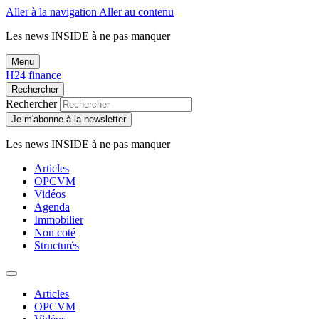
Aller à la navigation
Aller au contenu
Les news
INSIDE
à ne pas manquer
Menu
H24 finance
Rechercher
Rechercher
Je m'abonne à la newsletter
Les news
INSIDE
à ne pas manquer
Articles
OPCVM
Vidéos
Agenda
Immobilier
Non coté
Structurés
Articles
OPCVM