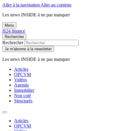
Aller à la navigation
Aller au contenu
Les news
INSIDE
à ne pas manquer
Menu
H24 finance
Rechercher
Rechercher
Je m'abonne à la newsletter
Les news
INSIDE
à ne pas manquer
Articles
OPCVM
Vidéos
Agenda
Immobilier
Non coté
Structurés
Articles
OPCVM