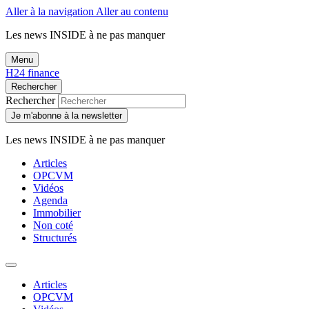
Aller à la navigation
Aller au contenu
Les news
INSIDE
à ne pas manquer
Menu
H24 finance
Rechercher
Rechercher
Je m'abonne à la newsletter
Les news
INSIDE
à ne pas manquer
Articles
OPCVM
Vidéos
Agenda
Immobilier
Non coté
Structurés
Articles
OPCVM