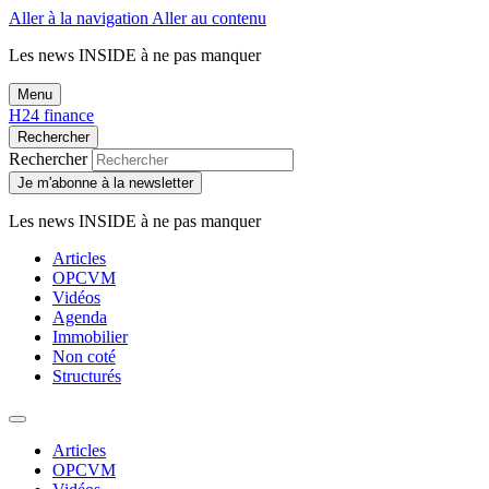
Aller à la navigation
Aller au contenu
Les news
INSIDE
à ne pas manquer
Menu
H24 finance
Rechercher
Rechercher
Je m'abonne à la newsletter
Les news
INSIDE
à ne pas manquer
Articles
OPCVM
Vidéos
Agenda
Immobilier
Non coté
Structurés
Articles
OPCVM