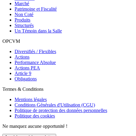
Marché
Patrimoine et Fiscalité
Non Coté
Produits
Structurés
Un Témoin dans la Salle
OPCVM
Diversifiés / Flexibles
Actions
Performance Absolue
Actions PEA
Article 9
Obligations
Termes & Conditions
Mentions légales
Conditions Générales d'Utilisation (CGU)
Politique de protection des données personnelles
Politique des cookies
Ne manquez aucune opportunité !