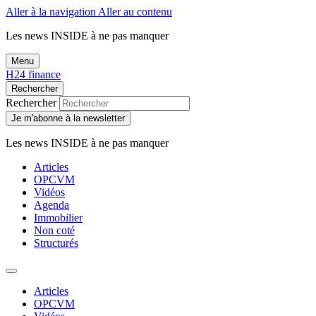
Aller à la navigation
Aller au contenu
Les news
INSIDE
à ne pas manquer
Menu
H24 finance
Rechercher
Rechercher
Je m'abonne à la newsletter
Les news
INSIDE
à ne pas manquer
Articles
OPCVM
Vidéos
Agenda
Immobilier
Non coté
Structurés
Articles
OPCVM