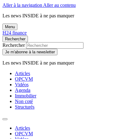
Aller à la navigation
Aller au contenu
Les news
INSIDE
à ne pas manquer
Menu
H24 finance
Rechercher
Rechercher
Je m'abonne à la newsletter
Les news
INSIDE
à ne pas manquer
Articles
OPCVM
Vidéos
Agenda
Immobilier
Non coté
Structurés
Articles
OPCVM