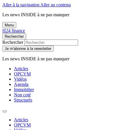
Aller à la navigation
Aller au contenu
Les news
INSIDE
à ne pas manquer
Menu
H24 finance
Rechercher
Rechercher
Je m'abonne à la newsletter
Les news
INSIDE
à ne pas manquer
Articles
OPCVM
Vidéos
Agenda
Immobilier
Non coté
Structurés
Articles
OPCVM