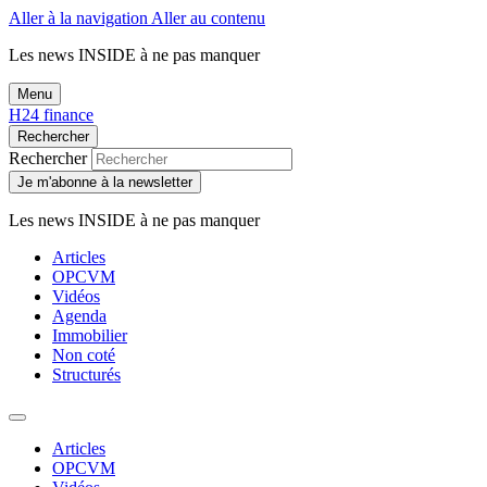
Aller à la navigation
Aller au contenu
Les news
INSIDE
à ne pas manquer
Menu
H24 finance
Rechercher
Rechercher
Je m'abonne à la newsletter
Les news
INSIDE
à ne pas manquer
Articles
OPCVM
Vidéos
Agenda
Immobilier
Non coté
Structurés
Articles
OPCVM