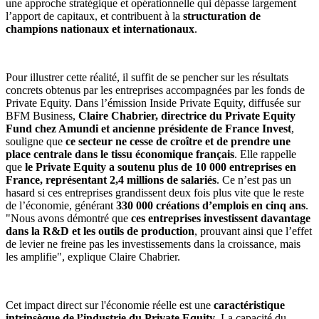
une approche stratégique et opérationnelle qui dépasse largement
l’apport de capitaux, et contribuent à la
structuration de
champions nationaux et internationaux
.
Pour illustrer cette réalité, il suffit de se pencher sur les résultats
concrets obtenus par les entreprises accompagnées par les fonds de
Private Equity. Dans l’émission Inside Private Equity, diffusée sur
BFM Business,
Claire Chabrier, directrice du Private Equity
Fund chez Amundi et ancienne présidente de France Invest
,
souligne que
ce secteur ne cesse de croître et de prendre une
place centrale dans le tissu économique français
. Elle rappelle
que
le Private Equity a soutenu plus de 10 000 entreprises en
France, représentant 2,4 millions de salariés
. Ce n’est pas un
hasard si ces entreprises grandissent deux fois plus vite que le reste
de l’économie, générant
330 000 créations d’emplois en cinq ans
.
"Nous avons démontré que
ces entreprises investissent davantage
dans la R&D et les outils de production
, prouvant ainsi que l’effet
de levier ne freine pas les investissements dans la croissance, mais
les amplifie", explique Claire Chabrier.
Cet impact direct sur l'économie réelle est une
caractéristique
intrinsèque de l’industrie du Private Equity
. La capacité du