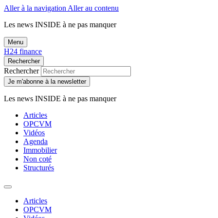
Aller à la navigation
Aller au contenu
Les news
INSIDE
à ne pas manquer
Menu
H24 finance
Rechercher
Rechercher
Je m'abonne à la newsletter
Les news
INSIDE
à ne pas manquer
Articles
OPCVM
Vidéos
Agenda
Immobilier
Non coté
Structurés
Articles
OPCVM