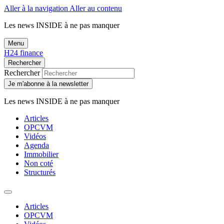
Aller à la navigation
Aller au contenu
Les news
INSIDE
à ne pas manquer
Menu
H24 finance
Rechercher
Rechercher
Je m'abonne à la newsletter
Les news
INSIDE
à ne pas manquer
Articles
OPCVM
Vidéos
Agenda
Immobilier
Non coté
Structurés
Articles
OPCVM